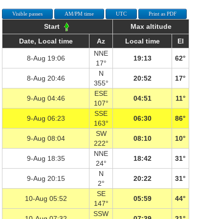
Visible passes
AM/PM time
UTC
Print as PDF
Start
Max altitude
Date, Local time
Az
Local time
El
NNE
8-Aug 19:06
19:13
62°
17°
N
8-Aug 20:46
20:52
17°
355°
ESE
9-Aug 04:46
04:51
11°
107°
SSE
9-Aug 06:23
06:30
86°
163°
SW
9-Aug 08:04
08:10
10°
222°
NNE
9-Aug 18:35
18:42
31°
24°
N
9-Aug 20:15
20:22
31°
2°
SE
10-Aug 05:52
05:59
44°
147°
SSW
10-Aug 07:32
07:39
21°