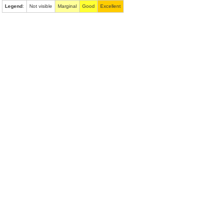
Legend
:
Not visible
Marginal
Good
Excellent