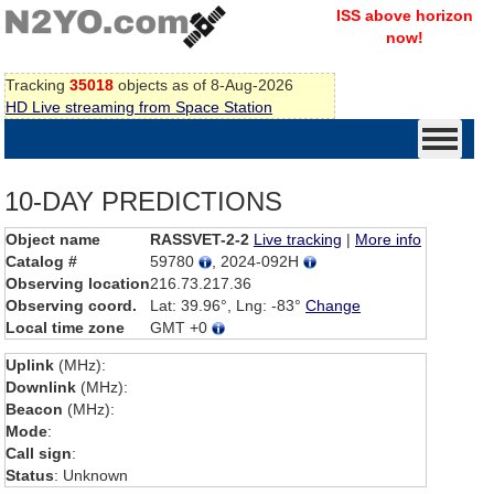
ISS above horizon
now!
Tracking
35018
objects as of 8-Aug-2026
HD Live streaming from Space Station
10-DAY PREDICTIONS
Object name
RASSVET-2-2
Live tracking
|
More info
Catalog #
59780
, 2024-092H
Observing location
216.73.217.36
Observing coord.
Lat: 39.96°, Lng: -83°
Change
Local time zone
GMT +0
Uplink
(MHz):
Downlink
(MHz):
Beacon
(MHz):
Mode
:
Call sign
:
Status
: Unknown